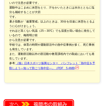
いので注意が必要です。
運動中はこまめに休憩をとり、汗をかいたときには水分とともに塩
分も補給することが大切
です。
暑さ指数が「厳重警戒」以上のときは、30分を目途に休憩をとるよ
うに心がけましょう。
それほど高くない気温（25～30℃）でも湿度が高い場合に発生して
いるので、梅雨明け前
から注意が必要です。
学校では、体育の時間や運動部活中の熱中症事例が多く、死亡事例
も発生しています。
また、運動部活動以外の部活動や教育課程内での取組においても発
生しています。
参考:
（独）日本スポーツ振興センター パンフレット「熱中症を予
防しよう―知って防ごう熱中症―」（PDF 5.4MB)