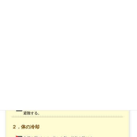
熱中症の重症度別の症状と対処方法
応急手当のポイント
熱中症になったときには、
涼しい場所への避難
、
体の冷却
、
水分・塩分の補給
、
医療機関へ運ぶ
が大切です。
ご自身に熱中症が疑われるような症状があった際にも、涼しい場所への避
難、体の冷却、水分・塩分の補給をしましょう。
応急手当のポイント
１．涼しい場所への避難
風通しのよい日陰や、できればクーラーが効いている室内へ
避難する。
２．体の冷却