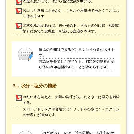
衣服を脱がせて、体から熱の放散を助ける。
露出した皮膚に水をかけ、うちわや扇風機であおぐことによ
り体を冷やす。
氷枕や氷水があれば、首や脇の下、太ももの付け根（股関節
部）にあてて皮膚直下を流れる血液を冷やす。
体温の冷却はできるだけ早く行う必要がありま
す。
救急隊を要請した場合でも、救急隊の到着前か
ら体の冷却を開始することが求められます。
３．水分・塩分の補給
冷たい水を与える。大量の発汗があったときには塩分も補給
する。
スポーツドリンクや食塩水（１リットルの水に１～２グラム
の食塩）が有効です。
「のどが渇く」のは、脱水症状の一歩手前のサ