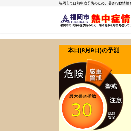
コ
ナ
福岡市では熱中症予防のため、暑さ指数情報
ン
ビ
テ
ゲ
ン
ー
ツ
シ
へ
ョ
ス
ン
本日(8月9日)の予測
キ
に
ッ
移
プ
動