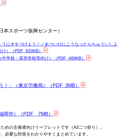
）
日本スポーツ振興センター）
ょうにきをつけよう！／あついひにこうなったらちゅういしよ
）（PDF 820KB）
中学校・高等学校等向け）（PDF 489KB）
！」（東京労働局）（PDF 3MB）
岡市）（PDF 7MB）
めの主催者向けリーフレットです（A3二つ折り）。
必要な対策をわかりやすくまとめています。