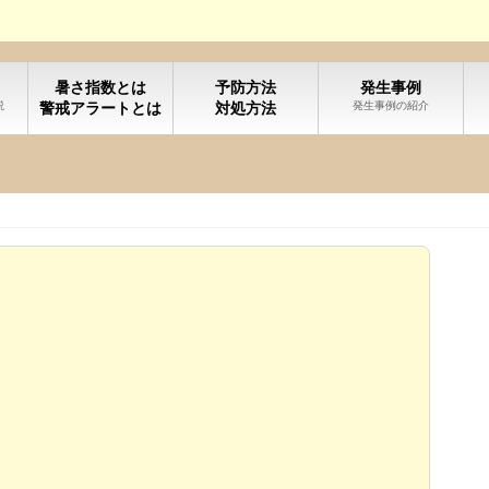
暑さ指数とは
予防方法
発生事例
説
警戒アラートとは
対処方法
発生事例の紹介