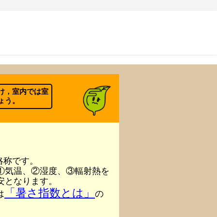
。
け，室内では室
ょう。
）の略称です。
①気温、②湿度、③輻射熱を
安となります。
「暑さ指数とは」
は
の